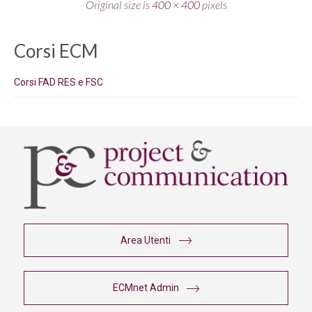
Original size is
400 × 400
pixels
Corsi ECM
Corsi FAD RES e FSC
Area Utenti
ECMnet Admin