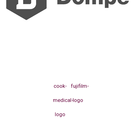
cook-
fujifilm-
medical-
logo
logo