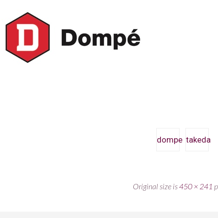
dompe
takeda
Original size is
450 × 241
p