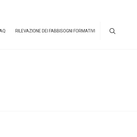
Skip

FAQ
RILEVAZIONE DEI FABBISOGNI FORMATIVI
to
content