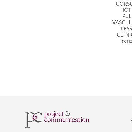
CORSO
HOT 
PU
VASCUL
LES
CLINI
iscri