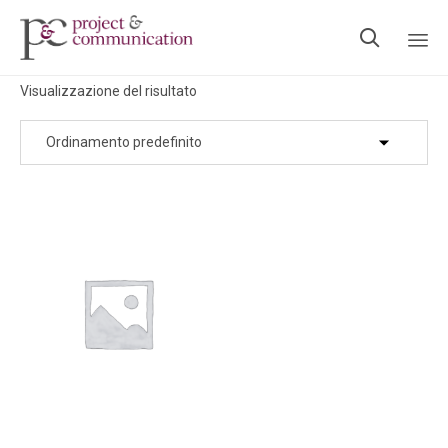

Ski
Visualizzazione del risultato
to
con