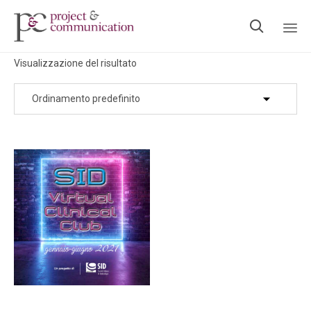

Ski
Visualizzazione del risultato
to
con