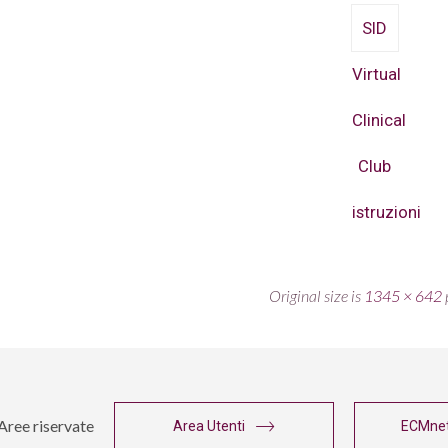
SID
Virtual
Clinical
Club
istruzioni
Original size is
1345 × 642
p
Aree riservate
Area Utenti
ECMne