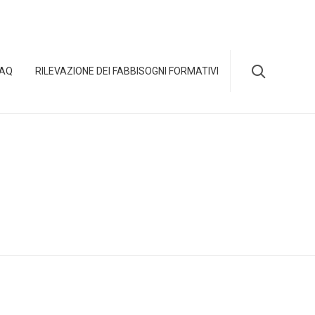
Skip

FAQ
RILEVAZIONE DEI FABBISOGNI FORMATIVI
to
content