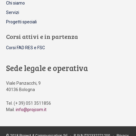
Chi siamo
Servizi
Progetti speciali
Corsi attivi e in partenza
Corsi FAD RES e FSC
Sede legale e operativa
Viale Panzacchi, 9
40136 Bologna
Tel. (+ 39) 051 3511856
Mail.
info@projcom.it
© 2018 Project & Communication Srl ∙ P. IVA IT02332271200 ∙
Privacy