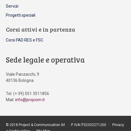
Servizi
Progetti speciali
Corsi attivi e in partenza
Corsi FAD RES e FSC
Sede legale e operativa
Viale Panzacchi, 9
40136 Bologna
Tel. (+ 39) 051 3511856
Mail.
info@projcom.it
© 2018 Project & Communication Srl ∙ P. IVA IT02332271200 ∙
Privacy