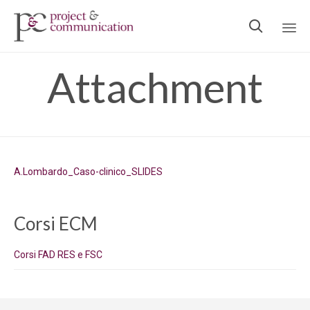

Ski
Attachment
to
con
A.Lombardo_Caso-clinico_SLIDES
Corsi ECM
Corsi FAD RES e FSC