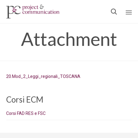

Ski
Attachment
to
con
20.Mod_2_Leggi_regionali_TOSCANA
Corsi ECM
Corsi FAD RES e FSC