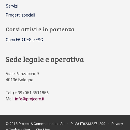
Servizi
Progetti speciali
Corsi attivi e in partenza
Corsi FAD RES e FSC
Sede legale e operativa
Viale Panzacchi, 9
40136 Bologna
Tel. (+ 39) 051 3511856
Mail.
info@projcom.it
© 2018 Project & Communication Srl ∙ P. IVA IT02332271200 ∙
Privacy