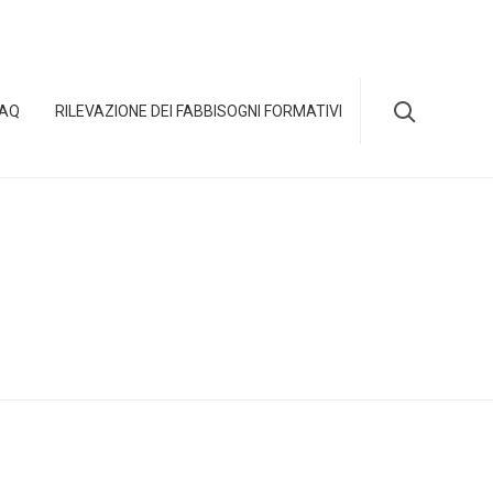
Skip

FAQ
RILEVAZIONE DEI FABBISOGNI FORMATIVI
to
content