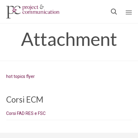

Ski
Attachment
to
con
hot topics flyer
Corsi ECM
Corsi FAD RES e FSC