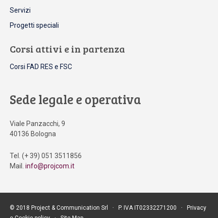
Servizi
Progetti speciali
Corsi attivi e in partenza
Corsi FAD RES e FSC
Sede legale e operativa
Viale Panzacchi, 9
40136 Bologna
Tel. (+ 39) 051 3511856
Mail.
info@projcom.it
© 2018 Project & Communication Srl ∙ P. IVA IT02332271200 ∙
Privacy