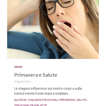
Category
news
Primavera e Salute
9 Aprile 2021
Le stagioni influiscono sul nostro corpo e sulla
nostra mente Il sole inizia a scaldare...
Tags
,
,
,
,
ALLERGIE
MALANNI STAGIONALI
PRIMAVERA
SALUTE
STAGIONALITÀ MALATTIE