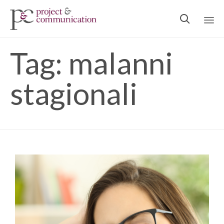

Ski
Tag:
malanni
to
con
stagionali