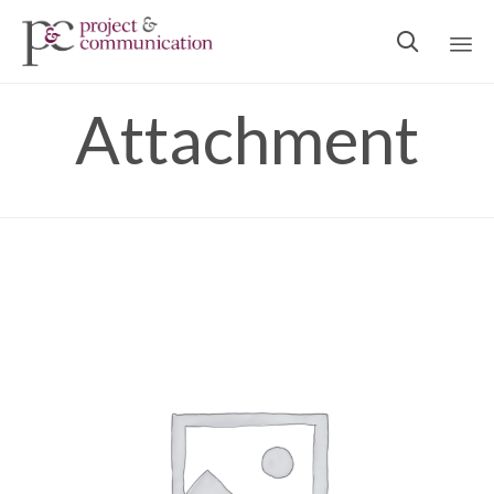

Ski
Attachment
to
con