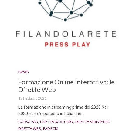
Category
news
Formazione Online Interattiva: le
Dirette Web
18 Febbraio 2021
La formazione in streaming prima del 2020 Nel
2020 non c’è persona in Italia che...
Tags
,
,
,
CORSO FAD
DIRETTA DA STUDIO
DIRETTA STREAMING
,
DIRETTA WEB
FAD ECM