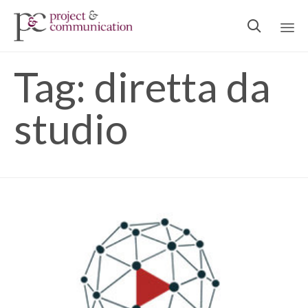

Ski
Tag:
diretta da
to
con
studio