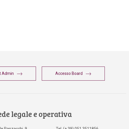
t Admin
Accesso Board
ede legale e operativa
le Panzacchi, 9
Tel. (+ 39) 051 3511856