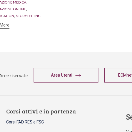
,
AZIONE MEDICA
,
ZIONE ONLINE
,
ICATION
STORYTELLING
 More
Aree riservate
Area Utenti
ECMne
Corsi attivi e in partenza
S
Corsi FAD RES e FSC
Via