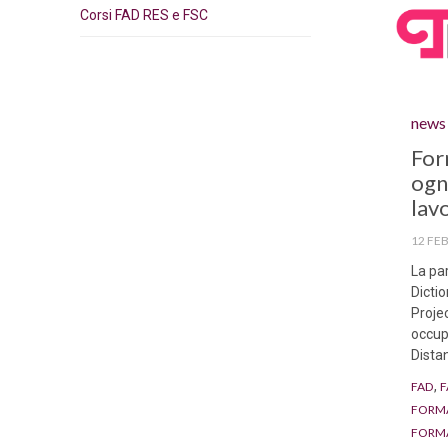
Corsi FAD RES e FSC
Categ
news
For
ogn
lav
12 FE
La par
Dicti
Proje
occup
Dista
Tags
,
FAD
F
FORMA
FORM