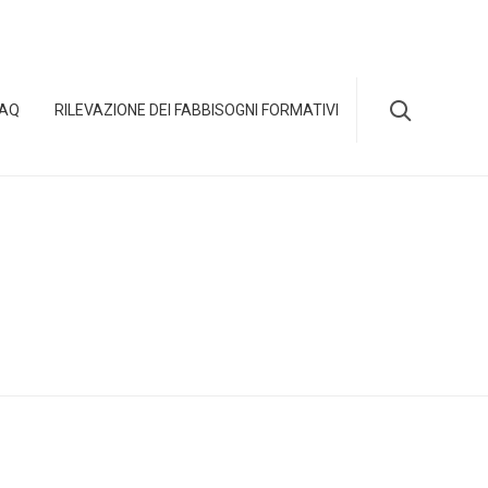
Skip

FAQ
RILEVAZIONE DEI FABBISOGNI FORMATIVI
to
content