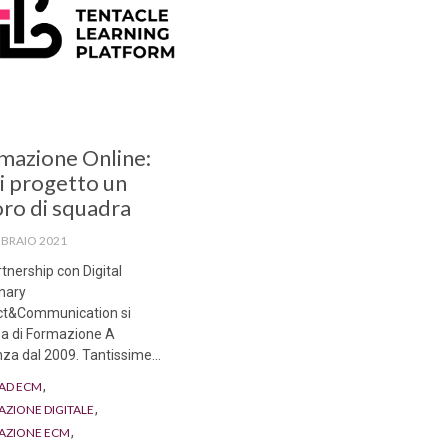
ory
mazione Online:
i progetto un
oro di squadra
BBRAIO 2021
tnership con Digital
onary
ct&Communication si
a di Formazione A
nza dal 2009. Tantissime...
,
AD ECM
,
ZIONE DIGITALE
,
AZIONE ECM