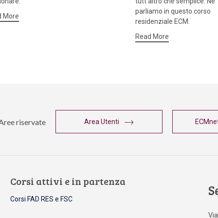
onare.
tutt’altro che semplice. Ne
parliamo in questo corso
d More
residenziale ECM.
Read More
Aree riservate
Area Utenti
ECMne
Corsi attivi e in partenza
S
Corsi FAD RES e FSC
Via