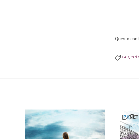
Questo conte
FAD
fad
