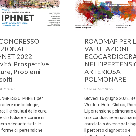
 CONGRESSO
ROADMAP PER 
ZIONALE
VALUTAZIONE
HNET 2022
ECOCARDIOGRA
vità, Prospettive
NELL’IPERTENS
ture, Problemi
ARTERIOSA
isolti
POLMONARE
GLIO 2022
31 MAGGIO 2022
ONGRESSO IPHNET per
Giovedì 16 giugno 2022, Be
ividere metodologie,
Western Hotel Globus, Rom
colli e risultati delle cure,
L’ipertensione polmonare e
ne di studiare e curare in
una condizione emodinam
era adeguata tutte le
correlata a diverse patolog
e forme di ipertensione
il percorso diagnostico è