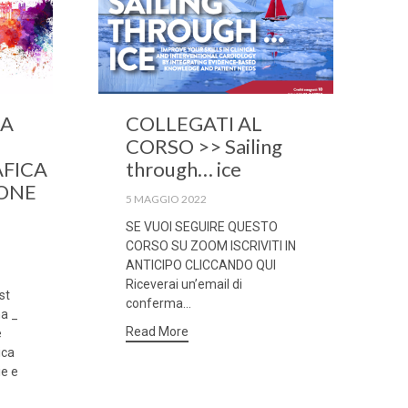
LA
COLLEGATI AL
CORSO >> Sailing
FICA
through… ice
IONE
5 MAGGIO 2022
SE VUOI SEGUIRE QUESTO
CORSO SU ZOOM ISCRIVITI IN
ANTICIPO CLICCANDO QUI
Riceverai un’email di
st
conferma...
a _
Read More
̀
ica
ie e