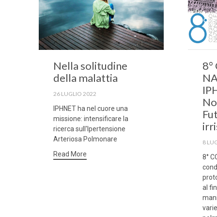
Nella solitudine
8°
della malattia
NA
IP
26 LUGLIO 2022
No
IPHNET ha nel cuore una
Fu
missione: intensificare la
irr
ricerca sull'Ipertensione
Arteriosa Polmonare
8 LU
Read More
8° C
cond
proto
al fi
mani
vari