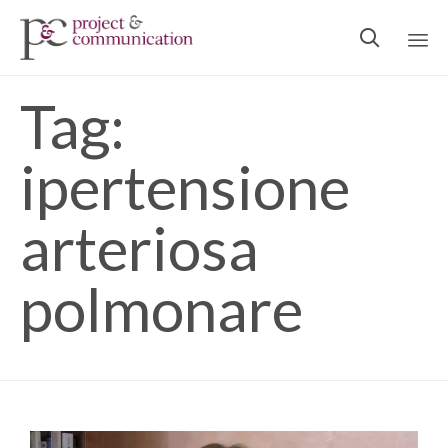

Ski
Tag:
to
con
ipertensione
arteriosa
polmonare