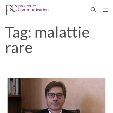

Ski
Tag:
malattie
to
con
rare