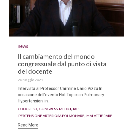
Category
news
Il cambiamento del mondo
congressuale dal punto di vista
del docente
26 Maggio 2021
Intervista al Professor Carmine Dario Vizza In
occasione dell’evento Hot Topics in Pulmonary
Hypertension, in...
Tags
,
,
,
CONGRESSI
CONGRESSI MEDICI
IAP
,
IPERTENSIONE ARTERIOSA POLMONARE
MALATTIE RARE
Read More